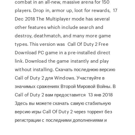
combat in an all-new, massive arena for 150
players. Drop in, armor up, loot for rewards, 17
Dec 2018 The Multiplayer mode has several
other features which include search and
destroy, deathmatch, and many more game
types. This version was Call Of Duty 2 Free
Download PC game in a pre-installed direct
link. Download the game instantly and play
without installing. Скачать последнюю версию
Call of Duty 2 для Windows. Участвуйте в
значимых сражениях Второй Мировой Войны. В
Call of Duty 2 вам предоставится 13 янв 2018
Здесь вы можете скачать самую стабильную
версию игры Call Of Duty 2 через торрент без
регистрации с последними дополнениями и