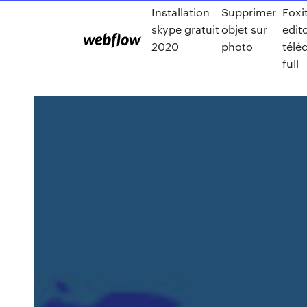
Installation
Supprimer
Foxi
skype gratuit
objet sur
edit
2020
photo
télé
full